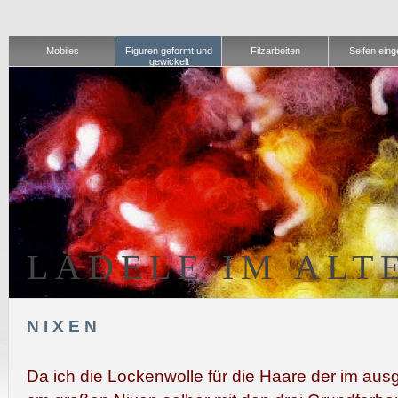
Mobiles
Figuren geformt und
Filzarbeiten
Seifen einge
gewickelt
LÄDELE IM ALT
NIXEN
Da ich die Lockenwolle für die Haare der im aus